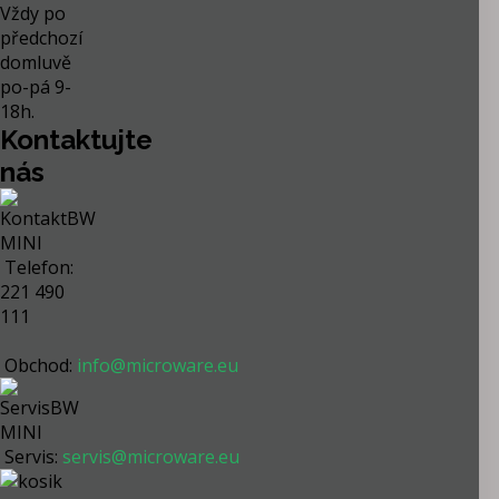
Vždy po
předchozí
domluvě
po-pá 9-
18h.
Kontaktujte
nás
Telefon:
221 490
111
Obchod:
info@microware.eu
Servis:
servis@microware.eu