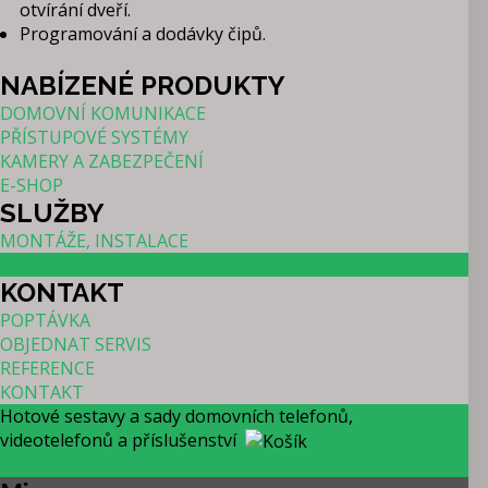
otvírání dveří.
Programování a dodávky čipů.
NABÍZENÉ
PRODUKTY
DOMOVNÍ KOMUNIKACE
PŘÍSTUPOVÉ SYSTÉMY
KAMERY A ZABEZPEČENÍ
E-SHOP
SLUŽBY
MONTÁŽE, INSTALACE
OPRAVY, HAVARIJNÍ SERVIS
KONTAKT
POPTÁVKA
OBJEDNAT SERVIS
REFERENCE
KONTAKT
Hotové sestavy a sady domovních telefonů,
videotelefonů a příslušenství
PŘEJÍT NA E-
SHOP