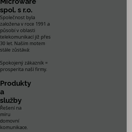
Microware
spol. s r.o.
Společnost byla
založena v roce 1991 a
působí v oblasti
telekomunikací již přes
30 let. Naším motem
stále zůstává:
Spokojený zákazník =
prosperita naší firmy.
Produkty
a
služby
Řešení na
míru
domovní
komunikace.